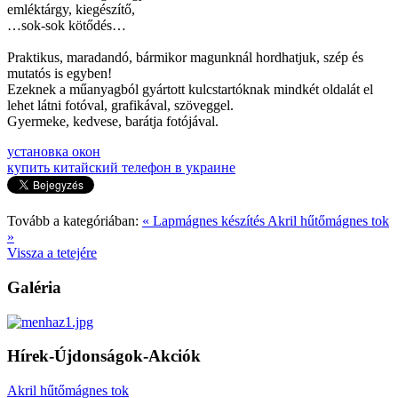
emléktárgy, kiegészítő,
…sok-sok kötődés…
Praktikus, maradandó, bármikor magunknál hordhatjuk, szép és
mutatós is egyben!
Ezeknek a műanyagból gyártott kulcstartóknak mindkét oldalát el
lehet látni fotóval, grafikával, szöveggel.
Gyermeke, kedvese, barátja fotójával.
установка окон
купить китайский телефон в украине
Tovább a kategóriában:
« Lapmágnes készítés
Akril hűtőmágnes tok
»
Vissza a tetejére
Galéria
Hírek-Újdonságok-Akciók
Akril hűtőmágnes tok