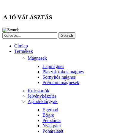
A JÓ VÁLASZTÁS
Search
Címlap
Termékek
Mágnesek
Lapmágnes
Plasztik tokos mágnes
Sörnyitós mágnes
Prémium mágnesek
Kulcstartók
Jelvénykészítés
Ajándéktárgyak
Egérpad
Bögre
Pénztárca
Nyakpánt
Poháralátét