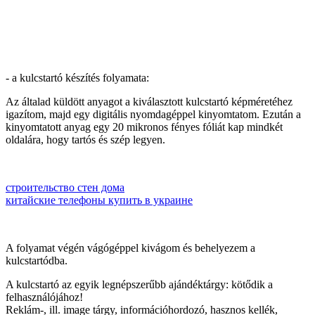
- a kulcstartó készítés folyamata:
Az általad küldött anyagot a kiválasztott kulcstartó képméretéhez
igazítom, majd egy digitális nyomdagéppel kinyomtatom. Ezután a
kinyomtatott anyag egy 20 mikronos fényes fóliát kap mindkét
oldalára, hogy tartós és szép legyen.
cтроительство стен дома
китайские телефоны купить в украине
A folyamat végén vágógéppel kivágom és behelyezem a
kulcstartódba.
A kulcstartó az egyik legnépszerűbb ajándéktárgy: kötődik a
felhasználójához!
Reklám-, ill. image tárgy, információhordozó, hasznos kellék,