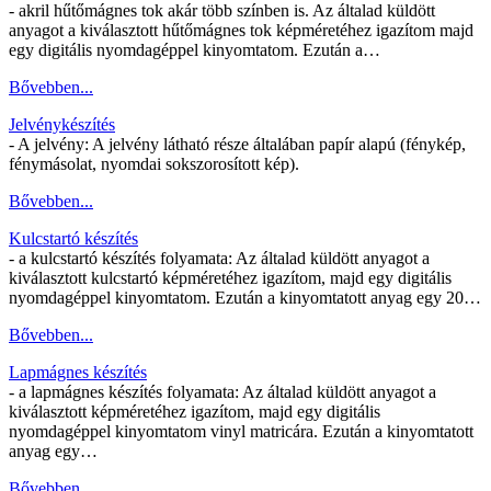
- akril hűtőmágnes tok akár több színben is. Az általad küldött
anyagot a kiválasztott hűtőmágnes tok képméretéhez igazítom majd
egy digitális nyomdagéppel kinyomtatom. Ezután a…
Bővebben...
Jelvénykészítés
- A jelvény: A jelvény látható része általában papír alapú (fénykép,
fénymásolat, nyomdai sokszorosított kép).
Bővebben...
Kulcstartó készítés
- a kulcstartó készítés folyamata: Az általad küldött anyagot a
kiválasztott kulcstartó képméretéhez igazítom, majd egy digitális
nyomdagéppel kinyomtatom. Ezután a kinyomtatott anyag egy 20…
Bővebben...
Lapmágnes készítés
- a lapmágnes készítés folyamata: Az általad küldött anyagot a
kiválasztott képméretéhez igazítom, majd egy digitális
nyomdagéppel kinyomtatom vinyl matricára. Ezután a kinyomtatott
anyag egy…
Bővebben...