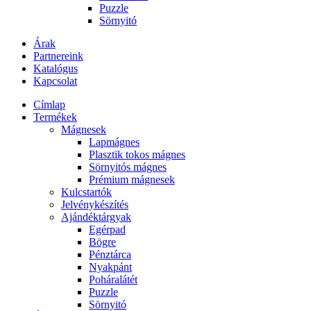
Puzzle
Sörnyitó
Árak
Partnereink
Katalógus
Kapcsolat
Címlap
Termékek
Mágnesek
Lapmágnes
Plasztik tokos mágnes
Sörnyitós mágnes
Prémium mágnesek
Kulcstartók
Jelvénykészítés
Ajándéktárgyak
Egérpad
Bögre
Pénztárca
Nyakpánt
Poháralátét
Puzzle
Sörnyitó